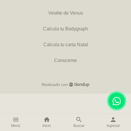
Vestite de Venus
Calcula tu Bodygraph
Calcula tu carta Natal
Conoceme
Realizado con
menu
home
search
person
Menú
Inicio
Buscar
Ingresar